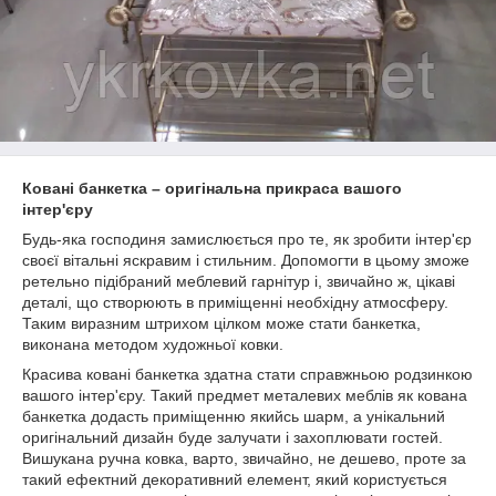
Ковані банкетка – оригінальна прикраса вашого
інтер'єру
Будь-яка господиня замислюється про те, як зробити інтер'єр
своєї вітальні яскравим і стильним. Допомогти в цьому зможе
ретельно підібраний меблевий гарнітур і, звичайно ж, цікаві
деталі, що створюють в приміщенні необхідну атмосферу.
Таким виразним штрихом цілком може стати банкетка,
виконана методом художньої ковки.
Красива ковані банкетка здатна стати справжньою родзинкою
вашого інтер'єру. Такий предмет металевих меблів як кована
банкетка додасть приміщенню якийсь шарм, а унікальний
оригінальний дизайн буде залучати і захоплювати гостей.
Вишукана ручна ковка, варто, звичайно, не дешево, проте за
такий ефектний декоративний елемент, який користується