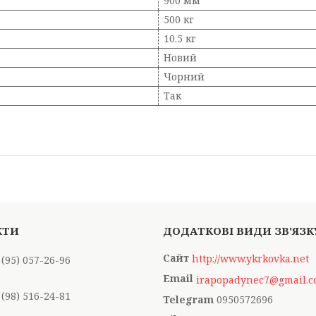
900 мм
500 кг
10.5 кг
Новий
Чорний
Так
http://www.ykrkovka.net
 (95) 057-26-96
irapopadynec7@gmail.
 (98) 516-24-81
0950572696