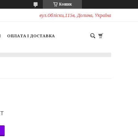
Кошик
вул.Обліски,115в, Долина, Україна
И
ОПЛАТА І ДОСТАВКА
т