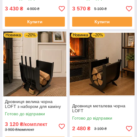
3 430
3 570
₴
₴
4 900 ₴
5 100 ₴
Купити
Купити
Новинка
–20%
Новинка
–20%
Дровниця велика чорна
Дровниця металева чорна
LOFT з набором для каміну
LOFT
Готово до відправки
Готово до відправки
3 120
₴/комплект
2 480
₴
3 100 ₴
3 900 ₴/комплект