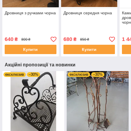
Дровниця з ручками чорна
Дровниця середня чорна
Ками
дров
чор
640
680
1 4
₴
₴
800 ₴
850 ₴
Купити
Купити
Акційні пропозиції та новинки
ексклюзив
–30%
ексклюзив
–30%