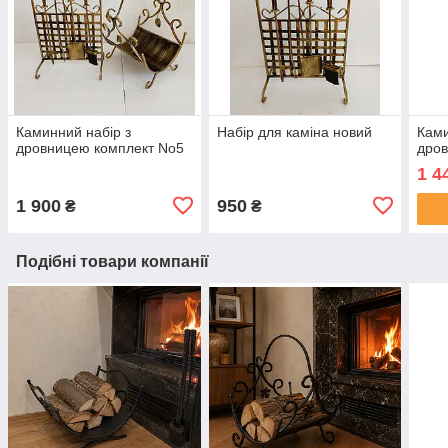
Каминний набір з
Набір для каміна новий
Ками
дровницею комплект No5
дров
1 4
1 900
950
₴
₴
Подібні товари компанії