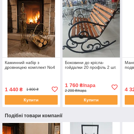
Каминний набір з
Боковини до крісла-
Манг
дровницею комплект No4
гойдалки 20 профіль 2 шт.
подв
1 760
₴/пара
1 440
4 3
₴
1 800 ₴
2 200 ₴/пара
Купити
Купити
Подібні товари компанії