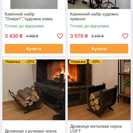
Камінний набір
Каминний набір художнє
"Очерет","художня ковка
кування
Готово до відправки
Готово до відправки
3 430
3 570
₴
₴
4 900 ₴
5 100 ₴
Купити
Купити
Новинка
–20%
Новинка
–20%
Дровниця металева чорна
Дровниця з ручками чорна
LOFT