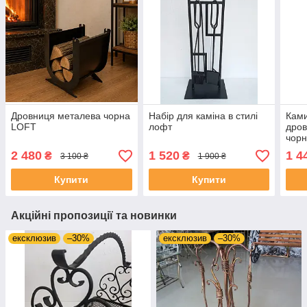
Дровниця металева чорна
Набір для каміна в стилі
Ками
LOFT
лофт
дров
чор
2 480
1 520
1 4
₴
₴
3 100 ₴
1 900 ₴
Купити
Купити
Акційні пропозиції та новинки
ексклюзив
–30%
ексклюзив
–30%