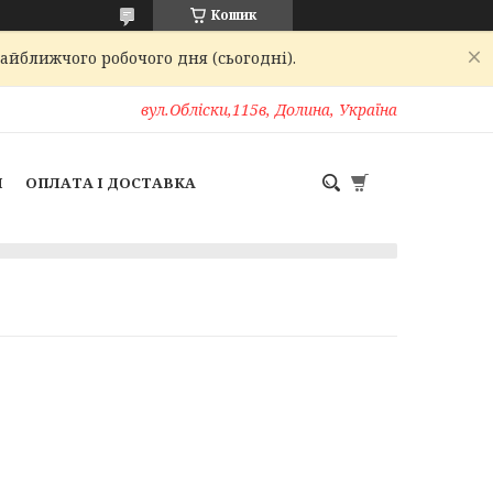
Кошик
найближчого робочого дня (сьогодні).
вул.Обліски,115в, Долина, Україна
И
ОПЛАТА І ДОСТАВКА