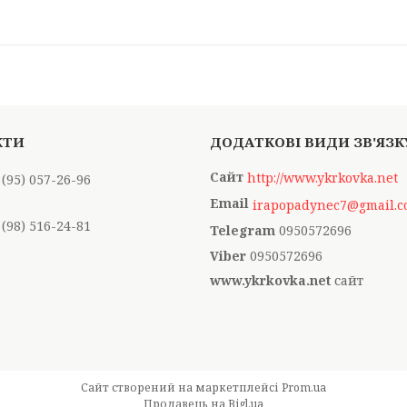
http://www.ykrkovka.net
 (95) 057-26-96
irapopadynec7@gmail.
 (98) 516-24-81
0950572696
0950572696
www.ykrkovka.net
сайт
Сайт створений на маркетплейсі
Prom.ua
Продавець на Bigl.ua