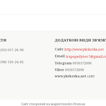
http://www.ykrkovka.net
 (95) 057-26-96
irapopadynec7@gmail.
 (98) 516-24-81
0950572696
0950572696
www.ykrkovka.net
сайт
Сайт створений на маркетплейсі
Prom.ua