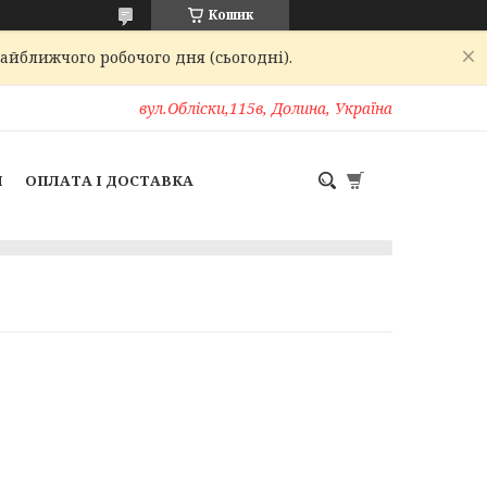
Кошик
найближчого робочого дня (сьогодні).
вул.Обліски,115в, Долина, Україна
И
ОПЛАТА І ДОСТАВКА