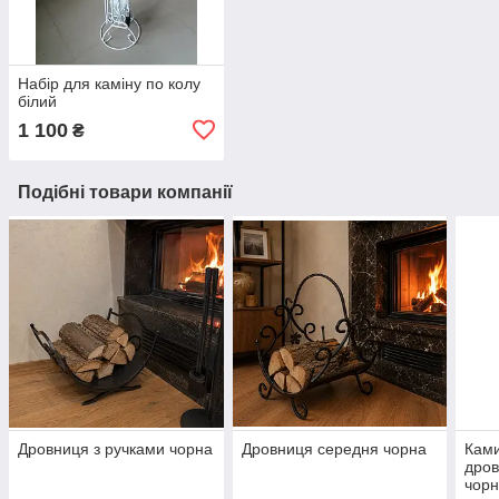
Набір для каміну по колу
білий
1 100
₴
Подібні товари компанії
Дровниця з ручками чорна
Дровниця середня чорна
Ками
дров
чор