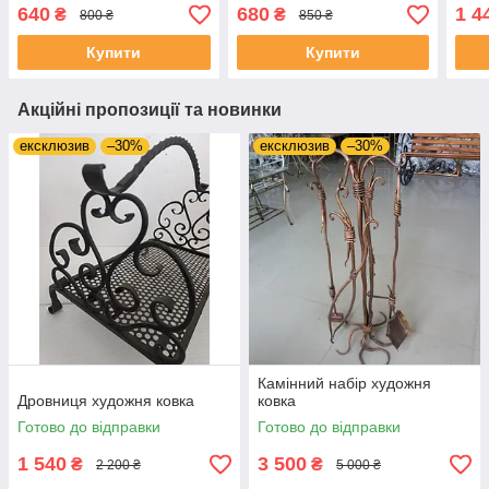
640
680
1 4
₴
₴
800 ₴
850 ₴
Купити
Купити
Акційні пропозиції та новинки
ексклюзив
–30%
ексклюзив
–30%
Камінний набір художня
Дровниця художня ковка
ковка
Готово до відправки
Готово до відправки
1 540
3 500
₴
₴
2 200 ₴
5 000 ₴