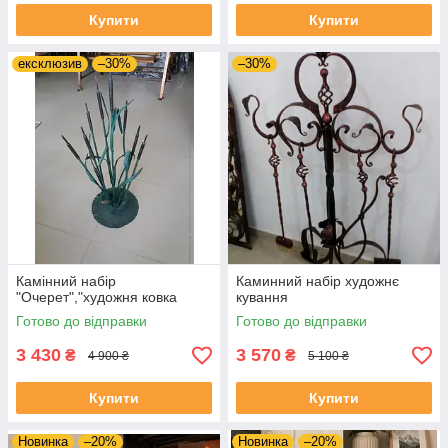
Купити
Купити
ексклюзив
–30%
–30%
Камінний набір
Каминний набір художнє
"Очерет","художня ковка
кування
Готово до відправки
Готово до відправки
3 430
3 570
₴
₴
4 900 ₴
5 100 ₴
Купити
Купити
Новинка
–20%
Новинка
–20%