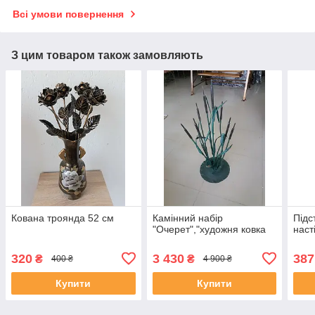
Всі умови повернення
З цим товаром також замовляють
Кована троянда 52 см
Камінний набір
Підс
"Очерет","художня ковка
наст
320
3 430
387
₴
₴
400 ₴
4 900 ₴
Купити
Купити