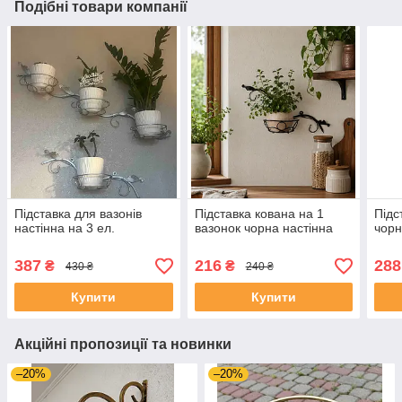
Подібні товари компанії
Підставка для вазонів
Підставка кована на 1
Підс
настінна на 3 ел.
вазонок чорна настінна
чорн
387
216
288
₴
₴
430 ₴
240 ₴
Купити
Купити
Акційні пропозиції та новинки
–20%
–20%