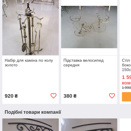
Набір для каміна по колу
Підставка велосипед
Стіл
золото
середня
бок
150
1 5
ком
1 990
920
380
₴
₴
Подібні товари компанії