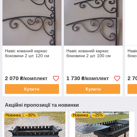
Навіс кований каркас
Навіс кований каркас
Наві
боковини 2 шт. 120 см
боковини 2 шт. 100 см
боко
2 070
1 730
2 7
₴/комплект
₴/комплект
Купити
Купити
Акційні пропозиції та новинки
Новинка
–30%
Новинка
–25%